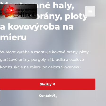
Montované haly,
kovové brány, ploty
a kovovýroba na
mieru
W-Mont vyrába a montuje kovové brány, ploty,
garážové brány, pergoly, zábradlia a oceľové
konštrukcie na mieru po celom Slovensku.
Služby
Kontakt