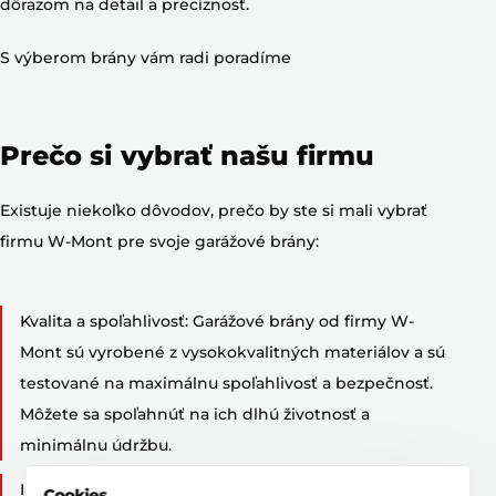
dôrazom na detail a precíznosť.
S výberom brány vám radi poradíme
Prečo si vybrať našu firmu
Existuje niekoľko dôvodov, prečo by ste si mali vybrať
firmu W-Mont pre svoje garážové brány:
Kvalita a spoľahlivosť: Garážové brány od firmy W-
Mont sú vyrobené z vysokokvalitných materiálov a sú
testované na maximálnu spoľahlivosť a bezpečnosť.
Môžete sa spoľahnúť na ich dlhú životnosť a
minimálnu údržbu.
Individuálny prístup: Firma W-Mont vyrába garážové
Cookies